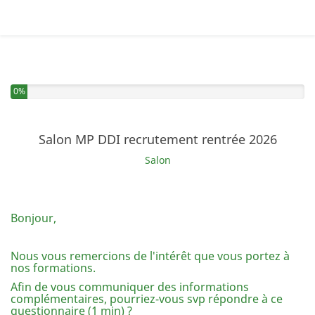
Vous avez complété 0% de ce questionnaire.
0%
Salon MP DDI recrutement rentrée 2026
Salon
Bonjour,
Nous vous remercions de l'intérêt que vous portez à
nos formations.
Afin de vous communiquer des informations
complémentaires, pourriez-vous svp répondre à ce
questionnaire (1 min) ?